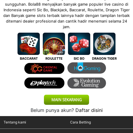
sungguhan. Bola88 menyajikan banyak game populer live casino di
Indonesia seperti Sic Bo, Blackjack, Baccarat, Roulette, Dragon Tiger
dan Banyak game slots terbaik lainnya hadir dengan tampilan terbaik
ditemani dealer profesional dan cantik hadir menemani selama 24
jam.
BACCARAT
ROULETTE
SIC BO
DRAGON TIGER
MAIN SEKARANG
Belum punya akun?
Daftar disini
Tentang kami
Cara Betting